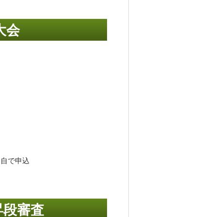
大会
各自で申込
昇段審査