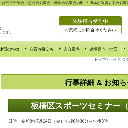
・高島平合気会・志村合気道会・赤塚合気道会の6つの団体が所属する合気道
体験稽古受付中
で、
お気軽にお問合せください
します。
連盟の特徴
会員お役立ち
入会案内
道場案内・地図
トップページ
会
行事詳細 & お知
板橋区スポーツセミナー
日時 令和8年7月24日（金）午後6時30分～午後8時