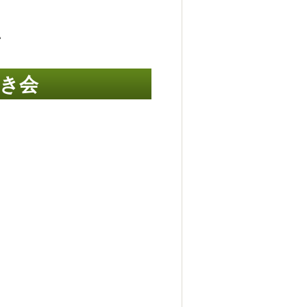
）
い
き会