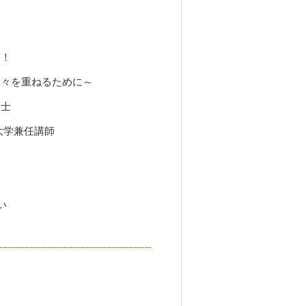
！！
々を重ねるために～
命士
学兼任講師
）
い